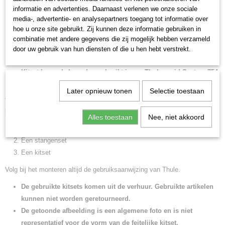
informatie en advertenties. Daarnaast verlenen we onze sociale
beschadigingen aan het dak van uw auto
media-, advertentie- en analysepartners toegang tot informatie over
Thule kitset wordt gemonteerd op een kaal vlak dak. U bevestigt de
hoe u onze site gebruikt. Zij kunnen deze informatie gebruiken in
kitset aan de onderzijde van de Thule Rapid System
754
voetenset.
combinatie met andere gegevens die zij mogelijk hebben verzameld
De dakdragerstangen worden aan de bovenzijde van deze voetenset
door uw gebruik van hun diensten of die u hen hebt verstrekt.
bevestigd.
Kitset kan enkel worden gebruikt i.c.m. Thule rapid System 754
voetenset.
Later opnieuw tonen
Selectie toestaan
Thule werkt met losse compenenten. Voor een complete dakdragersset
heeft u nodig:
Alles toestaan
Nee, niet akkoord
Een voetenset
Een stangenset
Een kitset
Volg bij het monteren altijd de gebruiksaanwijzing van Thule.
De gebruikte kitsets komen uit de verhuur. Gebruikte artikelen
kunnen niet worden geretourneerd.
De getoonde afbeelding is een algemene foto en is niet
representatief voor de vorm van de feitelijke kitset.