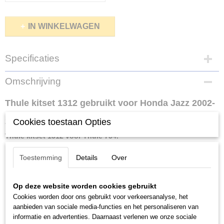
IN WINKELWAGEN
Specificaties
Netto gewicht
Omschrijving
0,03 Kg
Bruto gewicht
Thule kitset 1312 gebruikt voor Honda Jazz 2002-
0,02 Kg
2008 met een kaal/vlak dak.
Cookies toestaan Opties
Thule kitset 1312 voor Thule 754.
Toestemming
Details
Over
Een Thule kitset is het auto specifieke deel van de Thule
dakdragerset en is de verbinding tussen de auto en de voetenset
Op deze website worden cookies gebruikt
van de dakdragers. De kit bestaat uit 4 rubberen pads die op het
Cookies worden door ons gebruikt voor verkeersanalyse, het
dak steunen en 4 klepels die om de dakrand klemmen. De klepels
aanbieden van sociale media-functies en het personaliseren van
van de kitset zijn voorzien van een speciale coating zodat alle
informatie en advertenties. Daarnaast verlenen we onze sociale
contactdelen met zijn beschermd ter voorkoming van