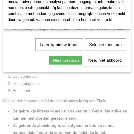
media-, advertentie- en analysepartners toegang tot informatie over
beschadigingen aan het dak van uw auto
hoe u onze site gebruikt. Zij kunnen deze informatie gebruiken in
combinatie met andere gegevens die zij mogelijk hebben verzameld
Thule kitset wordt gemonteerd op een kaal vlak dak. U bevestigt de
door uw gebruik van hun diensten of die u hen hebt verstrekt.
kitset aan de onderzijde van de Thule Rapid System
754
voetenset.
De dakdragerstangen worden aan de bovenzijde van deze voetenset
bevestigd.
Kitset kan enkel worden gebruikt i.c.m. Thule rapid System 754
Later opnieuw tonen
Selectie toestaan
voetenset.
Alles toestaan
Nee, niet akkoord
Thule werkt met losse compenenten. Voor een complete dakdragersset
heeft u nodig:
Een voetenset
Een stangenset
Een kitset
Volg bij het monteren altijd de gebruiksaanwijzing van Thule.
De gebruikte kitsets komen uit de verhuur. Gebruikte artikelen
kunnen niet worden geretourneerd.
De getoonde afbeelding is een algemene foto en is niet
representatief voor de vorm van de feitelijke kitset.