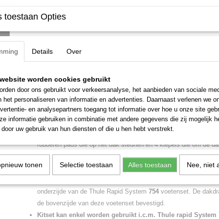
 toestaan Opties
Specificaties
Netto gewicht
0,03 Kg
Omschrijving
Bruto gewicht
0,02 Kg
mming
Details
Over
Thule kitset 1387 gebruikt voor Volvo S60 200
kaal/vlak dak.
website worden cookies gebruikt
rden door ons gebruikt voor verkeersanalyse, het aanbieden van sociale med
Thule kitset 1387 voor Thule 754.
n het personaliseren van informatie en advertenties. Daarnaast verlenen we o
vertentie- en analysepartners toegang tot informatie over hoe u onze site gebru
e informatie gebruiken in combinatie met andere gegevens die zij mogelijk 
Een Thule kitset is het auto specifieke deel van de Thule dakdra
door uw gebruik van hun diensten of die u hen hebt verstrekt.
verbinding tussen de auto en de voetenset van de dakdragers. De
rubberen pads die op het dak steunen en 4 klepels die om de 
klepels van de kitset zijn voorzien van een speciale coating zod
opnieuw tonen
Selectie toestaan
Alles toestaan
Nee, niet 
zijn beschermd ter voorkoming van beschadigingen aan het dak
Thule kitset wordt gemonteerd op een kaal vlak dak. U bevestigt
onderzijde van de Thule Rapid System
754
voetenset. De dakd
de bovenzijde van deze voetenset bevestigd.
Kitset kan enkel worden gebruikt i.c.m. Thule rapid System 