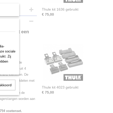
Thule kit 1636 gebruikt
€ 75,00
0-2010 met een
ia-
nze sociale
ikt. Zij
hebben
gerset en is de
 kit bestaat uit 4
dakrand klemmen. De
at alle contactdelen met
akkoord
 van uw auto
Thule kit 4023 gebruikt
€ 75,00
 de kitset aan de
ragerstangen worden aan
754 voetenset.