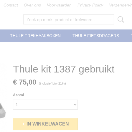
Contact
Over ons
Voorwaarden
Privacy Policy
Verzenden/r
THULE TREKHAAKBOXEN
THULE FIETSDRAGERS
Thule kit 1387 gebruikt
€ 75,00
(inclusief btw 21%)
Aantal
IN WINKELWAGEN