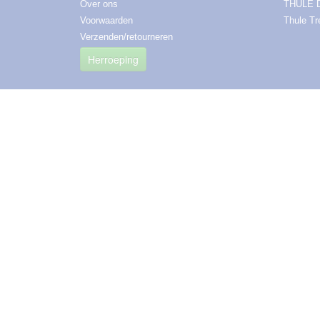
Over ons
THULE 
Voorwaarden
Thule T
Verzenden/retourneren
Herroeping