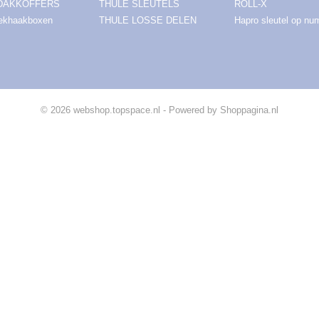
DAKKOFFERS
THULE SLEUTELS
ROLL-X
rekhaakboxen
THULE LOSSE DELEN
Hapro sleutel op n
© 2026 webshop.topspace.nl - Powered by Shoppagina.nl