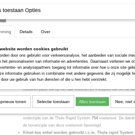
 toestaan Opties
Specificaties
Netto gewicht
0,03 Kg
Omschrijving
Bruto gewicht
0,02 Kg
mming
Details
Over
Thule kitset 1425 gebruikt voor Honda Civic 4-
met een kaal/vlak dak.
website worden cookies gebruikt
rden door ons gebruikt voor verkeersanalyse, het aanbieden van sociale med
Thule kitset 1425 voor Thule 754.
n het personaliseren van informatie en advertenties. Daarnaast verlenen we o
vertentie- en analysepartners toegang tot informatie over hoe u onze site gebru
e informatie gebruiken in combinatie met andere gegevens die zij mogelijk 
Een Thule kitset is het auto specifieke deel van de Thule dakdra
door uw gebruik van hun diensten of die u hen hebt verstrekt.
verbinding tussen de auto en de voetenset van de dakdragers. De
rubberen pads die op het dak steunen en 4 klepels die om de 
klepels van de kitset zijn voorzien van een speciale coating zod
opnieuw tonen
Selectie toestaan
Alles toestaan
Nee, niet 
zijn beschermd ter voorkoming van beschadigingen aan het dak
Thule kitset wordt gemonteerd op een kaal vlak dak. U bevestigt
onderzijde van de Thule Rapid System
754
voetenset. De dakd
de bovenzijde van deze voetenset bevestigd.
Kitset kan enkel worden gebruikt i.c.m. Thule rapid System 