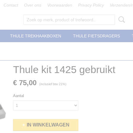
Contact
Over ons
Voorwaarden
Privacy Policy
Verzenden/r
THULE TREKHAAKBOXEN
THULE FIETSDRAGERS
Thule kit 1425 gebruikt
€ 75,00
(inclusief btw 21%)
Aantal
IN WINKELWAGEN