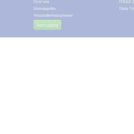
Over ons
THULE 
Voorwaarden
Thule T
Verzenden/retourneren
Herroeping