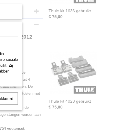
Thule kit 1636 gebruikt
€ 75,00
drs 2005-2012
ia-
nze sociale
ikt. Zij
hebben
gerset en is de
 kit bestaat uit 4
dakrand klemmen. De
at alle contactdelen met
akkoord
 van uw auto
Thule kit 4023 gebruikt
€ 75,00
 de kitset aan de
ragerstangen worden aan
754 voetenset.