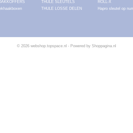
DAKKOFFERS
THULE SLEUTELS
ROLL-X
rekhaakboxen
THULE LOSSE DELEN
Hapro sleutel op n
© 2026 webshop.topspace.nl - Powered by Shoppagina.nl