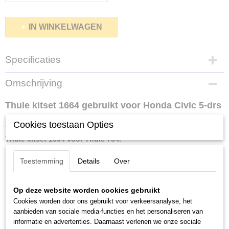
IN WINKELWAGEN
Specificaties
Netto gewicht
Omschrijving
0,03 Kg
Bruto gewicht
Thule kitset 1664 gebruikt voor Honda Civic 5-drs
0,02 Kg
2012-2017 met een kaal/vlak dak.
Cookies toestaan Opties
Thule kitset 1664 voor Thule 754.
Toestemming
Details
Over
Een Thule kitset is het auto specifieke deel van de Thule
dakdragerset en is de verbinding tussen de auto en de voetenset
Op deze website worden cookies gebruikt
van de dakdragers. De kit bestaat uit 4 rubberen pads die op het
Cookies worden door ons gebruikt voor verkeersanalyse, het
dak steunen en 4 klepels die om de dakrand klemmen. De klepels
aanbieden van sociale media-functies en het personaliseren van
van de kitset zijn voorzien van een speciale coating zodat alle
informatie en advertenties. Daarnaast verlenen we onze sociale
contactdelen met zijn beschermd ter voorkoming van