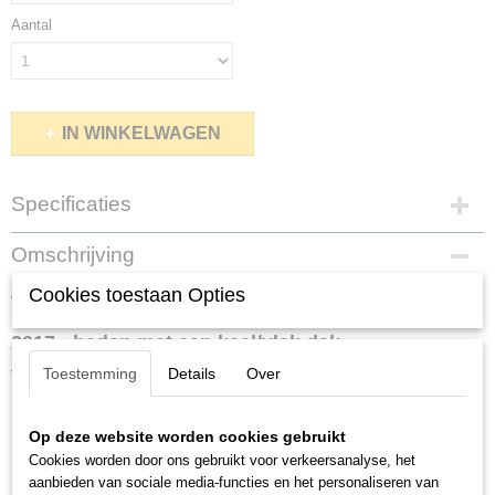
Aantal
IN WINKELWAGEN
Specificaties
Bruto gewicht
Omschrijving
0,02 Kg
Cookies toestaan Opties
Thule kitset 1861 gebruikt voor Seat Ibiza 5-drs
2017 - heden met een kaal/vlak dak.
Toestemming
Details
Over
Thule kitset 1861 voor Thule 754.
Op deze website worden cookies gebruikt
Een Thule kitset is het auto specifieke deel van de Thule
Cookies worden door ons gebruikt voor verkeersanalyse, het
dakdragerset en is de verbinding tussen de auto en de voetenset
aanbieden van sociale media-functies en het personaliseren van
van de dakdragers. De kit bestaat uit 4 rubberen pads die op het