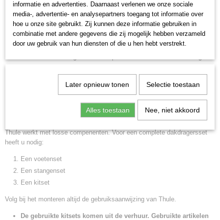
informatie en advertenties. Daarnaast verlenen we onze sociale
dak steunen en 4 klepels die om de dakrand klemmen. De klepels
media-, advertentie- en analysepartners toegang tot informatie over
van de kitset zijn voorzien van een speciale coating zodat alle
hoe u onze site gebruikt. Zij kunnen deze informatie gebruiken in
contactdelen met zijn beschermd ter voorkoming van
combinatie met andere gegevens die zij mogelijk hebben verzameld
door uw gebruik van hun diensten of die u hen hebt verstrekt.
beschadigingen aan het dak van uw auto
Thule kitset wordt gemonteerd op een kaal vlak dak. U bevestigt de
kitset aan de onderzijde van de Thule Rapid System
754
voetenset.
De dakdragerstangen worden aan de bovenzijde van deze voetenset
Later opnieuw tonen
Selectie toestaan
bevestigd.
Kitset kan enkel worden gebruikt i.c.m. Thule rapid System 754
Alles toestaan
Nee, niet akkoord
voetenset.
Thule werkt met losse compenenten. Voor een complete dakdragersset
heeft u nodig:
Een voetenset
Een stangenset
Een kitset
Volg bij het monteren altijd de gebruiksaanwijzing van Thule.
De gebruikte kitsets komen uit de verhuur. Gebruikte artikelen