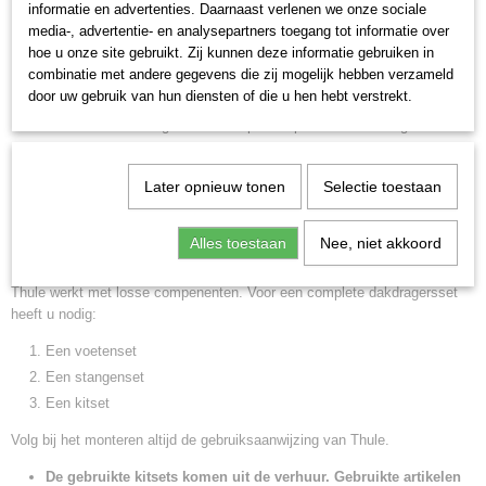
informatie en advertenties. Daarnaast verlenen we onze sociale
dak steunen en 4 klepels die om de dakrand klemmen. De klepels
media-, advertentie- en analysepartners toegang tot informatie over
van de kitset zijn voorzien van een speciale coating zodat alle
hoe u onze site gebruikt. Zij kunnen deze informatie gebruiken in
contactdelen met zijn beschermd ter voorkoming van
combinatie met andere gegevens die zij mogelijk hebben verzameld
door uw gebruik van hun diensten of die u hen hebt verstrekt.
beschadigingen aan het dak van uw auto
Thule kitset wordt gemonteerd op de fixpoints. U bevestigt de kitset
aan de onderzijde van de Thule Rapid System
753
voetenset. De
dakdragerstangen worden aan de bovenzijde van deze voetenset
Later opnieuw tonen
Selectie toestaan
bevestigd.
Kitset kan enkel worden gebruikt i.c.m. Thule rapid System 753
Alles toestaan
Nee, niet akkoord
voetenset.
Thule werkt met losse compenenten. Voor een complete dakdragersset
heeft u nodig:
Een voetenset
Een stangenset
Een kitset
Volg bij het monteren altijd de gebruiksaanwijzing van Thule.
De gebruikte kitsets komen uit de verhuur. Gebruikte artikelen