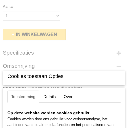
Aantal
IN WINKELWAGEN
Specificaties
Bruto gewicht
Omschrijving
0,02 Kg
Cookies toestaan Opties
Thule kitset 3067 gebruikt voor Jeep Compass
2007-2011 voorzien van fixpoints.
Toestemming
Details
Over
Thule kitset 3067 voor Thule 753.
Op deze website worden cookies gebruikt
Een Thule kitset is het auto specifieke deel van de Thule
Cookies worden door ons gebruikt voor verkeersanalyse, het
dakdragerset en is de verbinding tussen de auto en de voetenset
aanbieden van sociale media-functies en het personaliseren van
van de dakdragers. De kit bestaat uit 4 rubberen pads die op het