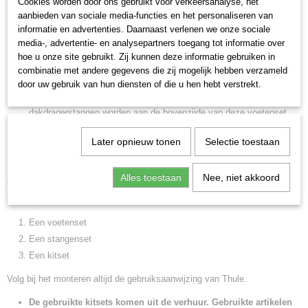
Cookies worden door ons gebruikt voor verkeersanalyse, het
dak steunen en 4 klepels die om de dakrand klemmen. De klepels
aanbieden van sociale media-functies en het personaliseren van
informatie en advertenties. Daarnaast verlenen we onze sociale
van de kitset zijn voorzien van een speciale coating zodat alle
media-, advertentie- en analysepartners toegang tot informatie over
contactdelen met zijn beschermd ter voorkoming van
hoe u onze site gebruikt. Zij kunnen deze informatie gebruiken in
beschadigingen aan het dak van uw auto
combinatie met andere gegevens die zij mogelijk hebben verzameld
Thule kitset wordt gemonteerd op de fixpoints. U bevestigt de kitset
door uw gebruik van hun diensten of die u hen hebt verstrekt.
aan de onderzijde van de Thule Rapid System
753
voetenset. De
dakdragerstangen worden aan de bovenzijde van deze voetenset
bevestigd.
Later opnieuw tonen
Selectie toestaan
Kitset kan enkel worden gebruikt i.c.m. Thule rapid System 753
voetenset.
Alles toestaan
Nee, niet akkoord
Thule werkt met losse compenenten. Voor een complete dakdragersset
heeft u nodig:
Een voetenset
Een stangenset
Een kitset
Volg bij het monteren altijd de gebruiksaanwijzing van Thule.
De gebruikte kitsets komen uit de verhuur. Gebruikte artikelen