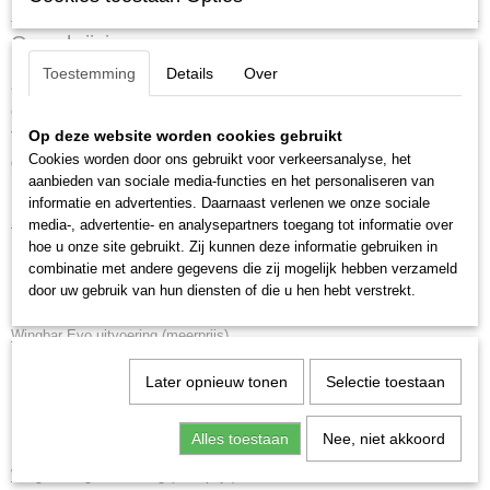
Productcode
Omschrijving
7105-135-5156
Toestemming
Details
Over
Alfa Romeo Stelvio
,
5 deurs SUV , bouwjaar 2017-heden met
een kaal glad dak.
Op deze website worden cookies gebruikt
Thule set dakdragers voor montage in de deursponning. Veilig en
Cookies worden door ons gebruikt voor verkeersanalyse, het
gegarandeerde pasvorm.
aanbieden van sociale media-functies en het personaliseren van
informatie en advertenties. Daarnaast verlenen we onze sociale
Standaard uitvoering
media-, advertentie- en analysepartners toegang tot informatie over
hoe u onze site gebruikt. Zij kunnen deze informatie gebruiken in
Thule Evo Clamp
voetenset, incl. bijbehorende kitset
combinatie met andere gegevens die zij mogelijk hebben verzameld
door uw gebruik van hun diensten of die u hen hebt verstrekt.
Thule SquareBar Evo
rechthoekige stangenset
Wingbar Evo uitvoering
(meerprijs)
Thule Evo Clamp
voetenset, incl. bijbehorende kitset
Later opnieuw tonen
Selectie toestaan
Thule Wingbar Evo
stille en veilige stangenset in aluminium of
zwart (meerprijs)
Alles toestaan
Nee, niet akkoord
Wingbar Edge uitvoering
(meerprijs)