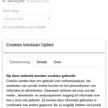
€ 305,00
(inclusief btw 21%)
Soort stang
Vul uw kenteken in ter controle
Aantal
Cookies toestaan Opties
Toestemming
Details
Over
IN WINKELWAGEN
Op deze website worden cookies gebruikt
Cookies worden door ons gebruikt voor verkeersanalyse, het
Specificaties
aanbieden van sociale media-functies en het personaliseren van
informatie en advertenties. Daarnaast verlenen we onze sociale
Productcode
Omschrijving
media-, advertentie- en analysepartners toegang tot informatie over
753+118+3028-1
hoe u onze site gebruikt. Zij kunnen deze informatie gebruiken in
Complete set Thule dakdragers voor:
combinatie met andere gegevens die zij mogelijk hebben verzameld
BMW 3 serie, 4 deurs sedan, bouwjaar 2012-2019 met fixpoints in het dak