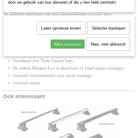
door uw gebruik van hun diensten of die u hen hebt verstrekt.
(4 klepjes die open kunnen).
De veiligste dakdrager met een gegarandeerde pasvorm door
autospecifieke kitset.
Later opnieuw tonen
Selectie toestaan
Samengestelde set uit 3 componenten
Thule Rapid System 753 voetenset
Alles toestaan
Nee, niet akkoord
Thule 118 stangenset
Thule 3028 kitset
Standaard met Thule Square bars
De stillere Wingbar Evo in aluminium of zwart (tegen meerpijs)
Inclusief momentsleutel voor juiste montage
Inclusief sloten
Ook interessant