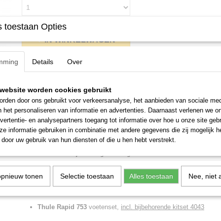
 toestaan Opties
IN WINKELWAGEN
mming
Details
Over
Specificaties
Productcode
753+118+4043
website worden cookies gebruikt
Omschrijving
rden door ons gebruikt voor verkeersanalyse, het aanbieden van sociale med
n het personaliseren van informatie en advertenties. Daarnaast verlenen we o
met flushrails / geïntegreerde dakrails
vertentie- en analysepartners toegang tot informatie over hoe u onze site gebru
Modelreeks 201
5
-heden,
5 deurs SUV
e informatie gebruiken in combinatie met andere gegevens die zij mogelijk 
door uw gebruik van hun diensten of die u hen hebt verstrekt.
Kwaliteit dakdrager van Thule met een uitstekende pasvorm. Een perfe
voor een schadevrije montage en stil gebruik.
opnieuw tonen
Selectie toestaan
Alles toestaan
Nee, niet 
Standaard uitvoering
Thule Rapid 753
voetenset,
incl. bijbehorende kitset
4043