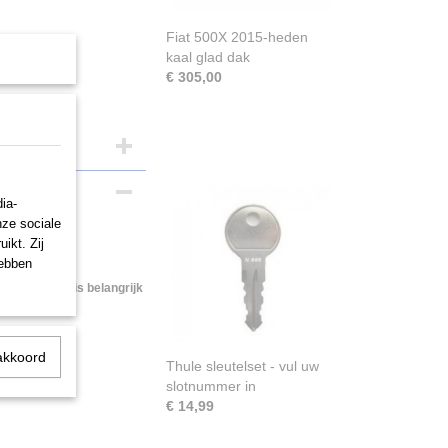
Fiat 500X 2015-heden
kaal glad dak
€ 305,00
ia-
nze sociale
ikt. Zij
hebben
cte pasvorm is belangrijk
akkoord
Thule sleutelset - vul uw
slotnummer in
€ 14,99