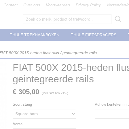
Contact
Over ons
Voorwaarden
Privacy Policy
Verzenden/r
THULE TREKHAAKBOXEN
THULE FIETSDRAGERS
FIAT 500X 2015-heden flushrails / geintegreerde rails
FIAT 500X 2015-heden flush
geintegreerde rails
€ 305,00
(inclusief btw 21%)
Soort stang
Vul uw kenteken in t
Aantal