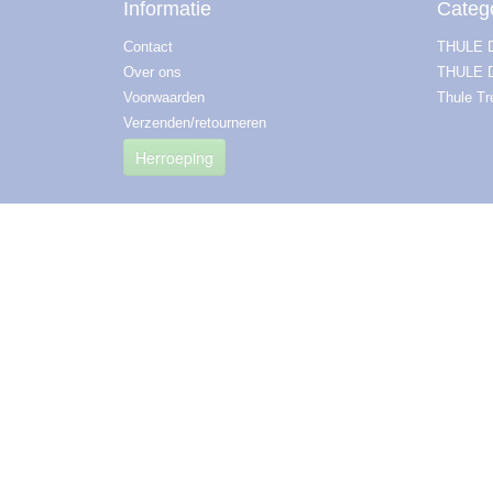
Informatie
Categ
Contact
THULE
Over ons
THULE 
Voorwaarden
Thule T
Verzenden/retourneren
Herroeping