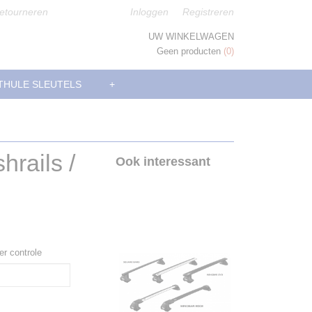
etourneren
Inloggen
Registreren
UW WINKELWAGEN
Geen producten
(0)
THULE SLEUTELS
+
rails /
Ook interessant
er controle