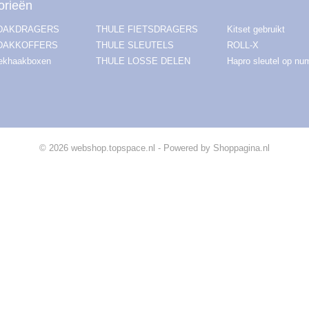
orieën
 DAKDRAGERS
THULE FIETSDRAGERS
Kitset gebruikt
DAKKOFFERS
THULE SLEUTELS
ROLL-X
rekhaakboxen
THULE LOSSE DELEN
Hapro sleutel op n
© 2026 webshop.topspace.nl - Powered by Shoppagina.nl