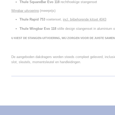
Thule SquareBar Evo 1
18
rechthoekige stangenset
Wingbar uitvoering
(meerprijs)
Thule Rapid 753
voetenset,
incl. bijbehorende kitset
4043
Thule Wingbar Evo 1
18
stille design stangenset in aluminium o
U KIEST DE STANGEN-UITVOERING, WIJ ZORGEN VOOR DE JUISTE SAME
De aangeboden dakdragers worden steeds compleet geleverd, inclusie
slot, sleutels, momentsleutel en handleidingen.