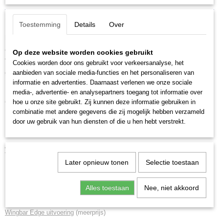
Productcode
Omschrijving
Toestemming
Details
Over
7105+135+5238
Mazda CX30
, 5 deurs SUV, bouwjaar 2019-heden met een kaal
glad dak.
Op deze website worden cookies gebruikt
Thule set dakdragers voor montage in de deursponning. Veilig en
Cookies worden door ons gebruikt voor verkeersanalyse, het
aanbieden van sociale media-functies en het personaliseren van
gegarandeerde pasvorm.
informatie en advertenties. Daarnaast verlenen we onze sociale
media-, advertentie- en analysepartners toegang tot informatie over
Standaard uitvoering
hoe u onze site gebruikt. Zij kunnen deze informatie gebruiken in
combinatie met andere gegevens die zij mogelijk hebben verzameld
Thule Evo Clamp
voetenset, incl. bijbehorende kitset
door uw gebruik van hun diensten of die u hen hebt verstrekt.
Thule SquareBar Evo
rechthoekige stangenset
Wingbar Evo uitvoering
(meerprijs)
Later opnieuw tonen
Selectie toestaan
Thule Evo Clamp
voetenset, incl. bijbehorende kitset
Thule Wingbar Evo
stille en veilige stangenset in aluminium of
Alles toestaan
Nee, niet akkoord
zwart (meerprijs)
Wingbar Edge uitvoering
(meerprijs)