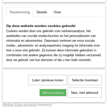
Productcode
Omschrijving
Toestemming
Details
Over
7105+150+5068
Mazda CX9
, 5 deurs SUV, bouwjaar 2016-2024 met een kaal
glad dak.
Op deze website worden cookies gebruikt
Thule set dakdragers voor montage in de deursponning. Veilig en
Cookies worden door ons gebruikt voor verkeersanalyse, het
aanbieden van sociale media-functies en het personaliseren van
gegarandeerde pasvorm.
informatie en advertenties. Daarnaast verlenen we onze sociale
media-, advertentie- en analysepartners toegang tot informatie over
Standaard uitvoering
hoe u onze site gebruikt. Zij kunnen deze informatie gebruiken in
combinatie met andere gegevens die zij mogelijk hebben verzameld
Thule Evo Clamp
voetenset, incl. bijbehorende kitset
door uw gebruik van hun diensten of die u hen hebt verstrekt.
Thule SquareBar Evo
rechthoekige stangenset
Wingbar Evo uitvoering
(meerprijs)
Later opnieuw tonen
Selectie toestaan
Thule Evo Clamp
voetenset, incl. bijbehorende kitset
Thule Wingbar Evo
stille en veilige stangenset in aluminium of
Alles toestaan
Nee, niet akkoord
zwart (meerprijs)
Wingbar Edge uitvoering
(meerprijs)