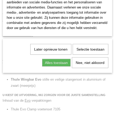
aanbieden van sociale media-functies en het personaliseren van
Nissan Note
,
5 deurs hatchback , bouwjaar 2020-2021 met een
informatie en advertenties. Daarnaast verlenen we onze sociale
kaal glad dak.
media-, advertentie- en analysepartners toegang tot informatie over
Thule set dakdragers voor montage in de deursponning. Veilig en
hoe u onze site gebruikt. Zij kunnen deze informatie gebruiken in
gegarandeerde pasvorm.
combinatie met andere gegevens die zij mogelijk hebben verzameld
door uw gebruik van hun diensten of die u hen hebt verstrekt.
Standaard uitvoering
Thule Evo Clamp
voetenset, incl. bijbehorende kitset
Later opnieuw tonen
Selectie toestaan
Thule SquareBar Evo
rechthoekige stangenset
Wingbar Evo uitvoering
(meerprijs)
Alles toestaan
Nee, niet akkoord
Thule Evo Clamp
voetenset, incl. bijbehorende kitset
Thule Wingbar Evo
stille en veilige stangenset in aluminium of
zwart (meerprijs)
U KIEST DE UITVOERING, WIJ ZORGEN VOOR DE JUISTE SAMENSTELLING
Inhoud van de
Evo
verpakkingen
Thule Evo Clamp voetenset 7105