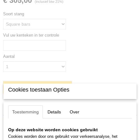
€ 305,00
(inclusief btw 21%)
Soort stang
Vul uw kenteken in ter controle
Aantal
IN WINKELWAGEN
Cookies toestaan Opties
Specificaties
Toestemming
Details
Over
Productcode
Omschrijving
7105+127+5244
Op deze website worden cookies gebruikt
Cookies worden door ons gebruikt voor verkeersanalyse, het