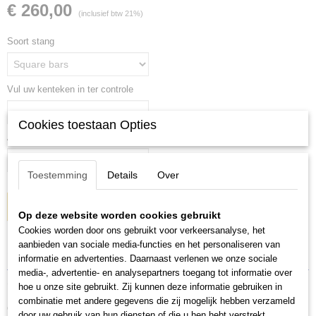
€ 260,00
(inclusief btw 21%)
Soort stang
Vul uw kenteken in ter controle
Cookies toestaan Opties
Aantal
Toestemming
Details
Over
IN WINKELWAGEN
Op deze website worden cookies gebruikt
Cookies worden door ons gebruikt voor verkeersanalyse, het
aanbieden van sociale media-functies en het personaliseren van
Specificaties
informatie en advertenties. Daarnaast verlenen we onze sociale
media-, advertentie- en analysepartners toegang tot informatie over
Productcode
Omschrijving
hoe u onze site gebruikt. Zij kunnen deze informatie gebruiken in
7104+118-22
combinatie met andere gegevens die zij mogelijk hebben verzameld
Complete set Thule dakdragers voor:
door uw gebruik van hun diensten of die u hen hebt verstrekt.