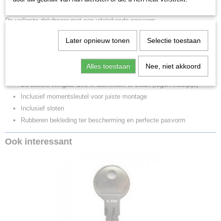
Skoda Kodiaq, 5 deurs SUV, bouwjaar 2017-2024 met open dakrailing.
De veiligste dakdrager met een uitstekende pasvorm.
Samengestelde set uit 2 componenten
Later opnieuw tonen
Selectie toestaan
Thule Evo Raised Rail voetenset
Thule 118 stangenset
Alles toestaan
Nee, niet akkoord
Standaard met Thule Square bars
De stillere Wingbar Evo in aluminium of zwart (tegen meerpijs)
Inclusief momentsleutel voor juiste montage
Inclusief sloten
Rubberen bekleding ter bescherming en perfecte pasvorm
Ook interessant