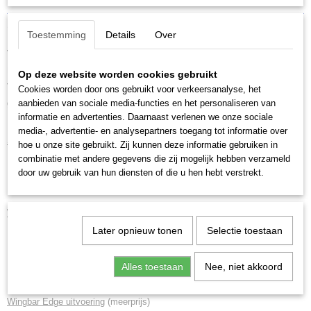
Productcode
Omschrijving
Toestemming
Details
Over
7105+118+5132-16
Toyota Yaris
,
5 deurs hatchback , bouwjaar 2012-2020 met een
kaal glad dak.
Op deze website worden cookies gebruikt
Thule set dakdragers voor montage in de deursponning. Veilig en
Cookies worden door ons gebruikt voor verkeersanalyse, het
aanbieden van sociale media-functies en het personaliseren van
gegarandeerde pasvorm.
informatie en advertenties. Daarnaast verlenen we onze sociale
media-, advertentie- en analysepartners toegang tot informatie over
Standaard uitvoering
hoe u onze site gebruikt. Zij kunnen deze informatie gebruiken in
combinatie met andere gegevens die zij mogelijk hebben verzameld
Thule Evo Clamp
voetenset, incl. bijbehorende kitset
door uw gebruik van hun diensten of die u hen hebt verstrekt.
Thule SquareBar Evo
rechthoekige stangenset
Wingbar Evo uitvoering
(meerprijs)
Later opnieuw tonen
Selectie toestaan
Thule Evo Clamp
voetenset, incl. bijbehorende kitset
Thule Wingbar Evo
stille en veilige stangenset in aluminium of
Alles toestaan
Nee, niet akkoord
zwart (meerprijs)
Wingbar Edge uitvoering
(meerprijs)