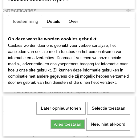
Specificaties
Toestemming
Details
Over
Productcode
Omschrijving
7106+127+6078
met flushrails / geïntegreerde dakrails
Op deze website worden cookies gebruikt
Modelreeks 2015-heden, 5 deurs
MPV
Cookies worden door ons gebruikt voor verkeersanalyse, het
Kwaliteit dakdrager van Thule met een uitstekende pasvorm. Een perfecte
aanbieden van sociale media-functies en het personaliseren van
informatie en advertenties. Daarnaast verlenen we onze sociale
pasvorm is belangrijk voor een schadevrije montage en stil gebruik.
media-, advertentie- en analysepartners toegang tot informatie over
hoe u onze site gebruikt. Zij kunnen deze informatie gebruiken in
combinatie met andere gegevens die zij mogelijk hebben verzameld
Standaard Evo uitvoering
door uw gebruik van hun diensten of die u hen hebt verstrekt.
Thule Evo Clamp
voetenset, incl. bijbehorende kitset
Thule SquareBar Evo
rechthoekige stangenset
Later opnieuw tonen
Selectie toestaan
Wingbar Evo uitvoering
(meerprijs)
Thule Evo Clamp
voetenset, incl. bijbehorende kitset
Alles toestaan
Nee, niet akkoord
Thule Wingbar Evo
stille en veilige stangenset in aluminium of