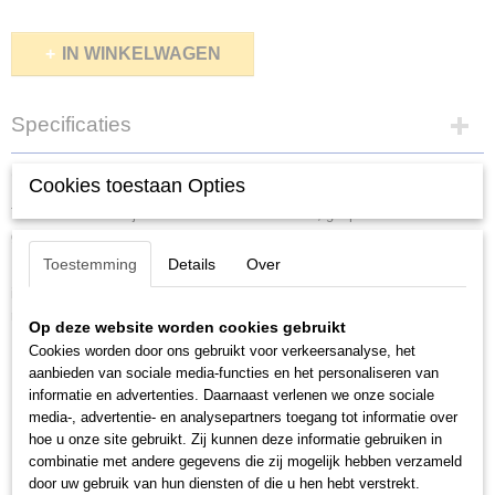
IN WINKELWAGEN
Specificaties
Netto gewicht
Omschrijving
Cookies toestaan Opties
10,00 Kg
Thule Motion 3. Stijlvolle en functionele laadbak, geoptimaliseerd voor
Bruto gewicht
gebruiksgemak. Leverbaar in zwart glanzend en titaan glanzend.
10,00 Kg
Toestemming
Details
Over
Met zijn verbeterde aerodynamica en een breder scala aan maten,
inclusief nieuwe low-profile opties, zorgt de Thule motion 3 voor zuiniger
reizen zonder concessies te doen aan de opslagcapaciteit.
Op deze website worden cookies gebruikt
Cookies worden door ons gebruikt voor verkeersanalyse, het
Aerodynamisch ontwerp
aanbieden van sociale media-functies en het personaliseren van
Ergonomische opening en sluiting
informatie en advertenties. Daarnaast verlenen we onze sociale
Geavanceerde accessoires
media-, advertentie- en analysepartners toegang tot informatie over
Gemakkelijk monteren
hoe u onze site gebruikt. Zij kunnen deze informatie gebruiken in
Veilig dekselslot
combinatie met andere gegevens die zij mogelijk hebben verzameld
door uw gebruik van hun diensten of die u hen hebt verstrekt.
Toegang tot de kofferbak