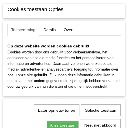
Cookies toestaan Opties
Specificaties
Productcode
Omschrijving
10739
Toestemming
Details
Over
Thule EasySnap set
Thule EasySnap set met montagebeugels.
Op deze website worden cookies gebruikt
Snelmontagesysteem van 4 stuks voor o.a. Thule Ranger en Thule
Cookies worden door ons gebruikt voor verkeersanalyse, het
Ocean dakkoffers.
aanbieden van sociale media-functies en het personaliseren van
Past op dragers tot 80mm.
informatie en advertenties. Daarnaast verlenen we onze sociale
Prijs voor 4 stuks.
media-, advertentie- en analysepartners toegang tot informatie over
Spare part nummer 10739
hoe u onze site gebruikt. Zij kunnen deze informatie gebruiken in
combinatie met andere gegevens die zij mogelijk hebben verzameld
Ook interessant
door uw gebruik van hun diensten of die u hen hebt verstrekt.
Later opnieuw tonen
Selectie toestaan
Alles toestaan
Nee, niet akkoord