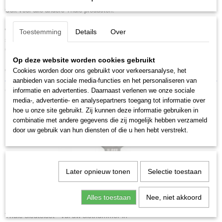
fietsendragers kwijt, bestel dan 2 losse sleutels van Thule.
Ook voor alle andere Thule producten.
De sleutels en sloten zijn genummerd van N 001 tot en met N 250. Op
wat oudere Thule producten staat het N nummer op de cilinder en de
Toestemming
Details
Over
sleutel.
Op de nieuwere producten staat het N nummer enkel nog op de sleutel.
Bent u die sleutels kwijt? Als het goed is heeft u, of degene waar u het
Op deze website worden cookies gebruikt
gekocht heeft het N nummer genoteerd.
Cookies worden door ons gebruikt voor verkeersanalyse, het
aanbieden van sociale media-functies en het personaliseren van
Ook interessant
informatie en advertenties. Daarnaast verlenen we onze sociale
media-, advertentie- en analysepartners toegang tot informatie over
hoe u onze site gebruikt. Zij kunnen deze informatie gebruiken in
combinatie met andere gegevens die zij mogelijk hebben verzameld
door uw gebruik van hun diensten of die u hen hebt verstrekt.
Later opnieuw tonen
Selectie toestaan
Alles toestaan
Nee, niet akkoord
Thule sleutelset - vul uw slotnummer in