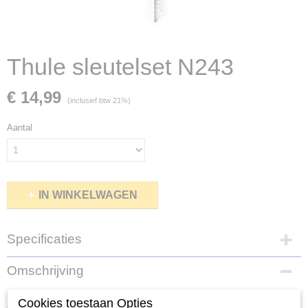
Thule sleutelset N243
€ 14,99
(inclusief btw 21%)
Aantal
IN WINKELWAGEN
Specificaties
Productcode
Omschrijving
N243
Bent u uw Thule sleutel N243 van uw dakkoffer, dakdragers of
Cookies toestaan Opties