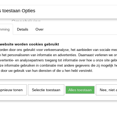
Specificaties
 toestaan Opties
Productcode
N095
Omschrijving
mming
Details
Over
Bent u uw Thule sleutel N095 van uw dakkoffer, dakdragers of fietsend
2 losse sleutels van Thule.
Ook voor alle andere Thule producten.
website worden cookies gebruikt
De sleutels en sloten zijn genummerd van N 001 tot en met N 250. O
rden door ons gebruikt voor verkeersanalyse, het aanbieden van sociale med
producten staat het N nummer op de cilinder en de sleutel.
n het personaliseren van informatie en advertenties. Daarnaast verlenen we o
Op de nieuwere producten staat het N nummer enkel nog op de sleutel
vertentie- en analysepartners toegang tot informatie over hoe u onze site gebru
kwijt? Als het goed is heeft u, of degene waar u het gekocht heeft h
e informatie gebruiken in combinatie met andere gegevens die zij mogelijk 
door uw gebruik van hun diensten of die u hen hebt verstrekt.
opnieuw tonen
Selectie toestaan
Alles toestaan
Nee, niet 