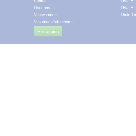
Contact
THULE
Over ons
THULE 
Voorwaarden
Thule T
Verzenden/retourneren
Herroeping