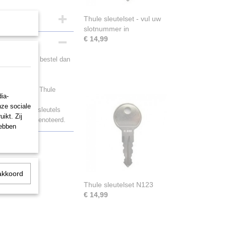
Thule sleutelset - vul uw
slotnummer in
€ 14,99
ragers kwijt, bestel dan
p wat oudere Thule
ia-
nze sociale
. Bent u die sleutels
ikt. Zij
et N nummer genoteerd.
hebben
akkoord
Thule sleutelset N123
€ 14,99