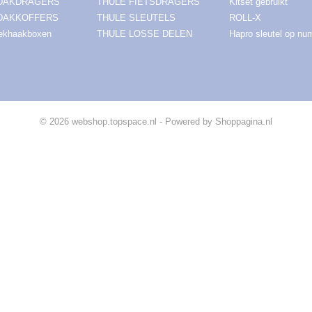
 DAKDRAGERS
THULE FIETSDRAGERS
Kitset gebruikt
DAKKOFFERS
THULE SLEUTELS
ROLL-X
rekhaakboxen
THULE LOSSE DELEN
Hapro sleutel op n
© 2026 webshop.topspace.nl - Powered by Shoppagina.nl