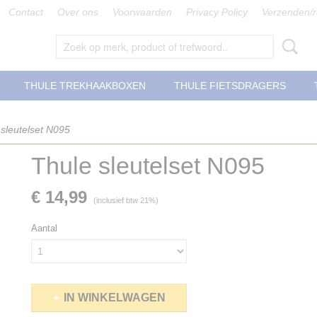
Contact
Over ons
Voorwaarden
Privacy Policy
Verzenden/r
THULE TREKHAAKBOXEN
THULE FIETSDRAGERS
 sleutelset N095
Thule sleutelset N095
€ 14,99
(inclusief btw 21%)
Aantal
IN WINKELWAGEN