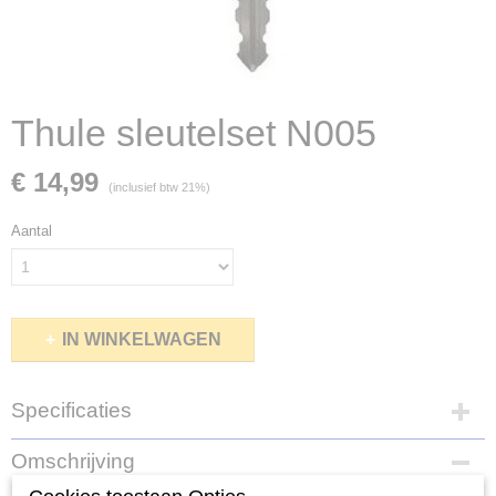
Thule sleutelset N005
€ 14,99
(inclusief btw 21%)
Aantal
IN WINKELWAGEN
Specificaties
Productcode
Omschrijving
N005