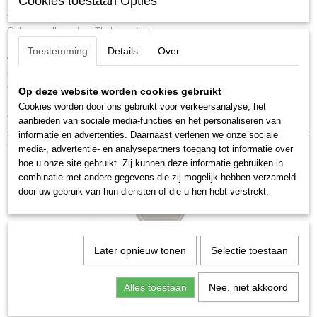
Cookies toestaan Opties
Bent u uw Thule sleutel N005 van uw dakkoffer, dakdragers of
fietsendragers kwijt, bestel dan 2 losse sleutels van Thule.
Ook voor alle andere Thule producten.
De sleutels en sloten zijn genummerd van N 001 tot en met N 250. Op
Toestemming
Details
Over
wat oudere Thule producten staat het N nummer op de cilinder en de
sleutel.
Op de nieuwere producten staat het N nummer enkel nog op de sleutel.
Op deze website worden cookies gebruikt
Bent u die sleutels kwijt? Als het goed is heeft u, of degene waar u het
Cookies worden door ons gebruikt voor verkeersanalyse, het
gekocht heeft het N nummer genoteerd.
aanbieden van sociale media-functies en het personaliseren van
informatie en advertenties. Daarnaast verlenen we onze sociale
Ook interessant
media-, advertentie- en analysepartners toegang tot informatie over
hoe u onze site gebruikt. Zij kunnen deze informatie gebruiken in
combinatie met andere gegevens die zij mogelijk hebben verzameld
door uw gebruik van hun diensten of die u hen hebt verstrekt.
Later opnieuw tonen
Selectie toestaan
Alles toestaan
Nee, niet akkoord