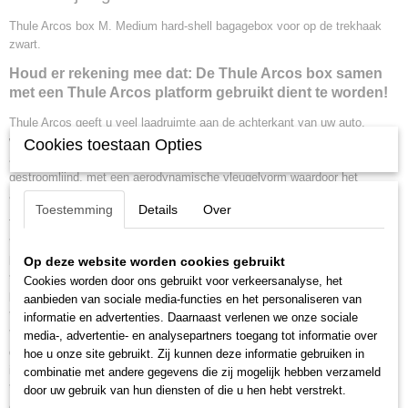
10,00 Kg
Thule Arcos box M. Medium hard-shell bagagebox voor op de trekhaak
zwart.
Houd er rekening mee dat: De Thule Arcos box samen
met een Thule Arcos platform gebruikt dient te worden!
Thule Arcos geeft u veel laadruimte aan de achterkant van uw auto,
waardoor het dak vrij blijft om de windweerstand te verminderen of om
Cookies toestaan Opties
andere ladingen te vervoeren. Het ontwerp van Thule Arcos is modern en
gestroomlijnd, met een aerodynamische vleugelvorm waardoor het
aanvoelt als een natuurlijke verlenging van het voertuig.
Toestemming
Details
Over
Thule Arcos Box productkenmerken:
* Hoogwaardige laadbak die de bagageruimte van uw auto met tot wel 300
liter vergroot
Op deze website worden cookies gebruikt
* Aerodynamisch ontwerp om de impact op het brandstofverbruik of het
Cookies worden door ons gebruikt voor verkeersanalyse, het
bereik van uw elektrische voertuig zoveel mogelijk te beperken
aanbieden van sociale media-functies en het personaliseren van
* Bagagebox door één persoon te bevestigen
informatie en advertenties. Daarnaast verlenen we onze sociale
* SlideLock-systeem met gescheiden sluit- en openingsfuncties die het
media-, advertentie- en analysepartners toegang tot informatie over
deksel automatisch afsluiten, en dat aangeeft wanneer de dakkoffer veilig
hoe u onze site gebruikt. Zij kunnen deze informatie gebruiken in
is gesloten
combinatie met andere gegevens die zij mogelijk hebben verzameld
* Koffer zit laag bij de grond, waardoor het ergonomisch is en gemakkelijk
door uw gebruik van hun diensten of die u hen hebt verstrekt.
om vracht te laden en te lossen