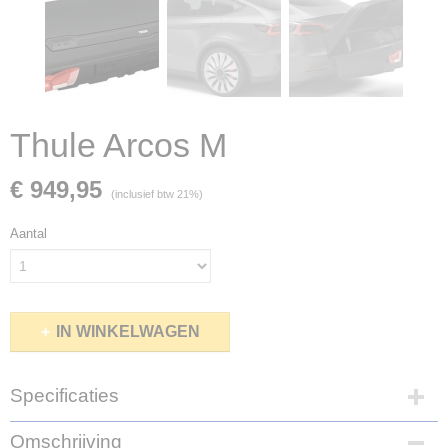
Thule Arcos M
€ 949,95
(inclusief btw 21%)
Aantal
IN WINKELWAGEN
Specificaties
Bruto gewicht
Omschrijving