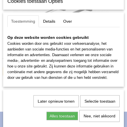
Cookies toestaan Opties
Toestemming
Details
Over
Op deze website worden cookies gebruikt
Ford Puma 2020-heden kaal glad dak
Cookies worden door ons gebruikt voor verkeersanalyse, het
Ford Puma, 5 deurs hatchback, bouwjaar 2020-heden met een…
aanbieden van sociale media-functies en het personaliseren van
informatie en advertenties. Daarnaast verlenen we onze sociale
€ 305,00
media-, advertentie- en analysepartners toegang tot informatie over
hoe u onze site gebruikt. Zij kunnen deze informatie gebruiken in
IN WINKELWAGEN
combinatie met andere gegevens die zij mogelijk hebben verzameld
door uw gebruik van hun diensten of die u hen hebt verstrekt.
Later opnieuw tonen
Selectie toestaan
Alles toestaan
Nee, niet akkoord
Informatie