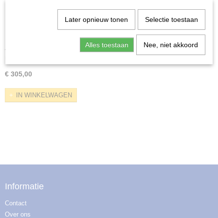
Later opnieuw tonen
Selectie toestaan
Alles toestaan
Nee, niet akkoord
Jaguar E-Pace 2018-heden flushrails / geintegreerde
rails
met flushrails / geïntegreerde dakrails Modelreeks…
€ 305,00
IN WINKELWAGEN
Informatie
Contact
Over ons