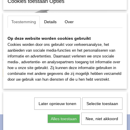
Cookies toestaan Opties
Toestemming
Details
Over
Op deze website worden cookies gebruikt
Mazda 5 2004-2015 fixpoints
Cookies worden door ons gebruikt voor verkeersanalyse, het
Complete set Thule dakdragers voor:Mazda 5, 5 deurs MPV,…
aanbieden van sociale media-functies en het personaliseren van
informatie en advertenties. Daarnaast verlenen we onze sociale
€ 305,00
media-, advertentie- en analysepartners toegang tot informatie over
hoe u onze site gebruikt. Zij kunnen deze informatie gebruiken in
IN WINKELWAGEN
combinatie met andere gegevens die zij mogelijk hebben verzameld
door uw gebruik van hun diensten of die u hen hebt verstrekt.
Later opnieuw tonen
Selectie toestaan
Alles toestaan
Nee, niet akkoord
Informatie