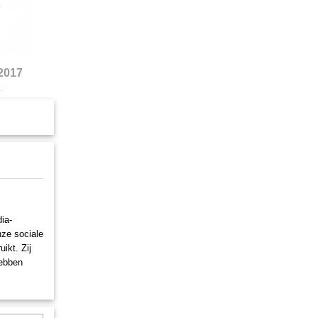
2017
,
ia-
nze sociale
ikt. Zij
hebben