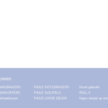
orieën
 DAKDRAGERS
THULE FIETSDRAGERS
Kitset gebruikt
DAKKOFFERS
THULE SLEUTELS
ROLL-X
rekhaakboxen
THULE LOSSE DELEN
Hapro sleutel op n