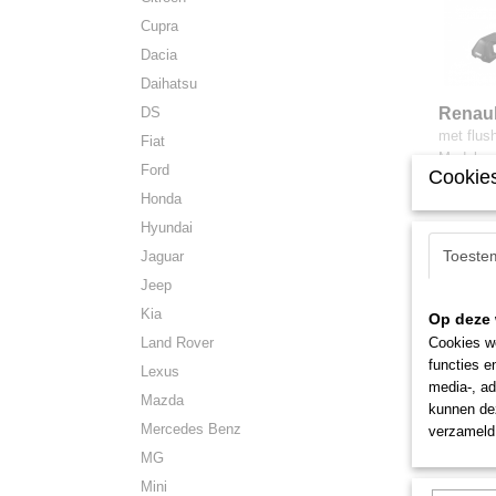
Cupra
Dacia
Daihatsu
DS
Renaul
flushra
met flush
Fiat
Modelre
Ford
Cookies
€ 305,0
Honda
Hyundai
Toeste
Jaguar
Jeep
Kia
Op deze 
Land Rover
Cookies wo
functies e
Lexus
media-, ad
Mazda
kunnen dez
Mercedes Benz
verzameld 
MG
Mini