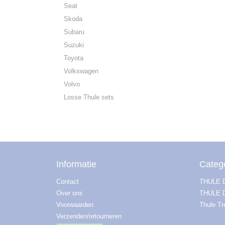
Seat
Skoda
Subaru
Suzuki
Toyota
Volkswagen
Volvo
Losse Thule sets
Informatie
Categ
Contact
THULE
Over ons
THULE 
Voorwaarden
Thule T
Verzenden/retourneren