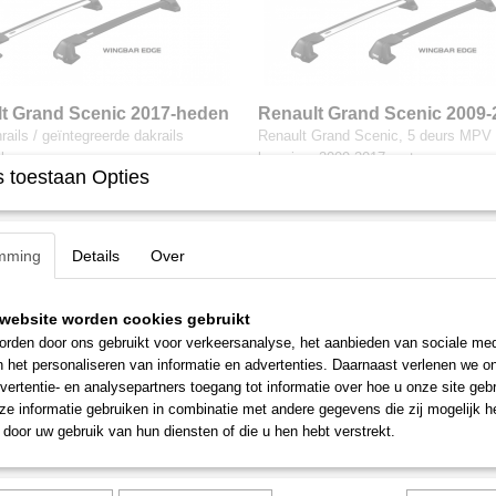
t Grand Scenic 2017-heden
Renault Grand Scenic 2009-
ils / geintegreerde rails
kaal glad dak
rails / geïntegreerde dakrails
Renault Grand Scenic, 5 deurs MPV 
eks…
bouwjaar 2009-2017 met…
 toestaan Opties
0
€ 305,00
mming
Details
Over
website worden cookies gebruikt
rden door ons gebruikt voor verkeersanalyse, het aanbieden van sociale med
n het personaliseren van informatie en advertenties. Daarnaast verlenen we o
vertentie- en analysepartners toegang tot informatie over hoe u onze site gebru
e informatie gebruiken in combinatie met andere gegevens die zij mogelijk 
door uw gebruik van hun diensten of die u hen hebt verstrekt.