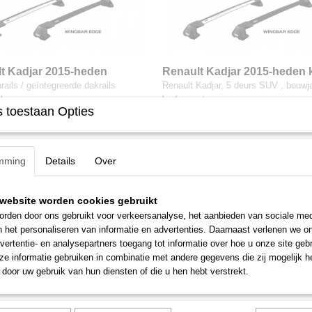
t Kadjar 2015-heden
Renault Kadjar 2015-heden 
ils / geintegreerde rails
glad dak
rails / geïntegreerde dakrails
Renault Kadjar, 5 deurs SUV , bouwj
eks…
heden met een…
 toestaan Opties
0
€ 305,00
mming
Details
Over
website worden cookies gebruikt
rden door ons gebruikt voor verkeersanalyse, het aanbieden van sociale med
n het personaliseren van informatie en advertenties. Daarnaast verlenen we o
vertentie- en analysepartners toegang tot informatie over hoe u onze site gebru
e informatie gebruiken in combinatie met andere gegevens die zij mogelijk 
door uw gebruik van hun diensten of die u hen hebt verstrekt.