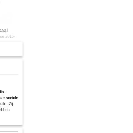
kaal
aar 2015-
ia-
nze sociale
ikt. Zij
hebben