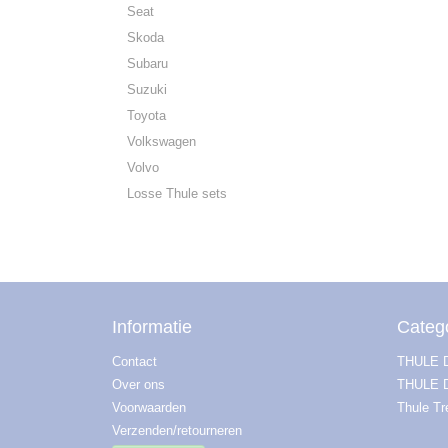
Seat
Skoda
Subaru
Suzuki
Toyota
Volkswagen
Volvo
Losse Thule sets
Informatie
Categ
Contact
THULE
Over ons
THULE 
Voorwaarden
Thule T
Verzenden/retourneren