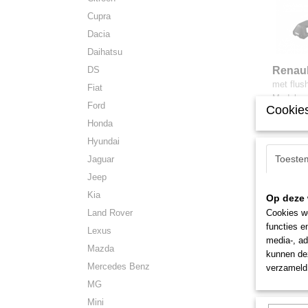
Cupra
Dacia
Daihatsu
DS
Renaul
flushra
met flush
Fiat
Modelre
Ford
Cookies
€ 305,0
Honda
Hyundai
Toeste
Jaguar
Jeep
Kia
Op deze 
Land Rover
Cookies wo
functies e
Lexus
media-, ad
Mazda
kunnen dez
Mercedes Benz
verzameld 
MG
Mini