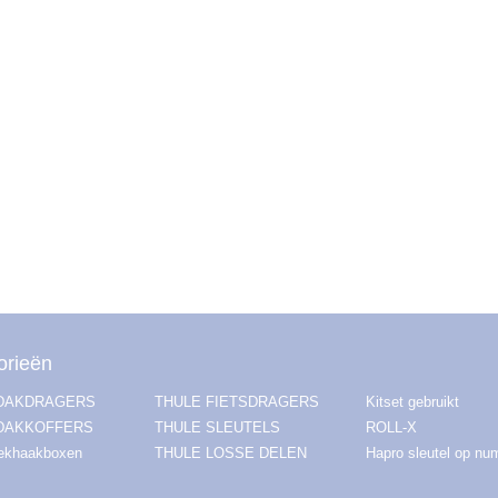
orieën
 DAKDRAGERS
THULE FIETSDRAGERS
Kitset gebruikt
DAKKOFFERS
THULE SLEUTELS
ROLL-X
rekhaakboxen
THULE LOSSE DELEN
Hapro sleutel op n